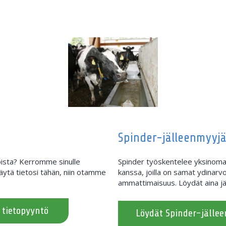
Spinder-jälleenmyyjä
loista? Kerromme sinulle
Spinder työskentelee yksinomai
ytä tietosi tähän, niin otamme
kanssa, joilla on samat ydinarvo
ammattimaisuus. Löydät aina jä
 tietopyyntö
Löydät Spinder-jälle