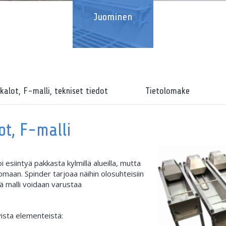
Juominen
kalot, F-malli, tekniset tiedot
Tietolomake
ot, F-malli
 esiintyä pakkasta kylmillä alueilla, mutta
omaan. Spinder tarjoaa näihin olosuhteisiin
ä malli voidaan varustaa
ista elementeistä: