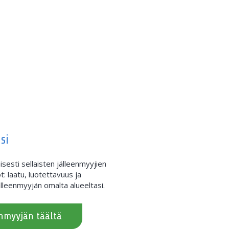
si
sesti sellaisten jälleenmyyjien
t: laatu, luotettavuus ja
lleenmyyjän omalta alueeltasi.
enmyyjän täältä