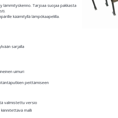
etty lämmityskenno. Tarjoaa suojaa pakkasta
ti.
ärille käämityllä lämpökaapelilla.
ylvään sarjalla
ineinen uimuri
liitäntäputkien peittämiseen
 valmistettu versio
kiinnitettävä malli