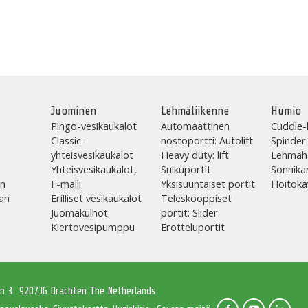
Juominen
Lehmäliikenne
Humio
Pingo-vesikaukalot
Automaattinen
Cuddle-
Classic-
nostoportti: Autolift
Spinder
yhteisvesikaukalot
Heavy duty: lift
Lehmäh
Yhteisvesikaukalot,
Sulkuportit
Sonnika
en
F-malli
Yksisuuntaiset portit
Hoitokä
an
Erilliset vesikaukalot
Teleskooppiset
Juomakulhot
portit: Slider
Kiertovesipumppu
Erotteluportit
an 3
9207JG Drachten The Netherlands