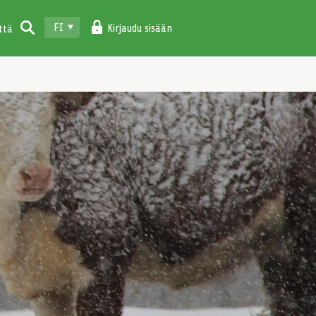
FI
Kirjaudu sisään
ttä