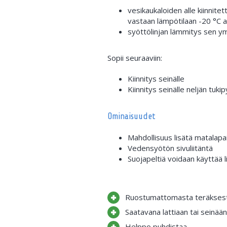
vesikaukaloiden alle kiinnit
vastaan lämpötilaan -20 °C as
syöttölinjan lämmitys sen ymp
Sopii seuraaviin:
Kiinnitys seinälle
Kiinnitys seinälle neljän tukip
Ominaisuudet
Mahdollisuus lisätä matalapa
Vedensyötön sivuliitäntä
Suojapeltiä voidaan käyttää 
Ruostumattomasta teräksestä
Saatavana lattiaan tai seinään 
Helppo puhdistaa