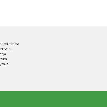
hoivakarsina
 Nirvana
arja
rsina
ytävä