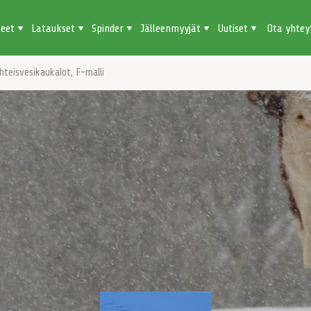
teet
Lataukset
Spinder
Jälleenmyyjät
Uutiset
Ota yhtey
hteisvesikaukalot, F-malli