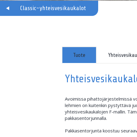
Classic-yhteisvesikaukalot
Tuote
Yhteisvesikau
Yhteisvesikaukal
Avoimissa pihattojärjestelmissä voi
lehmien on kuitenkin pystyttävä ju
yhteisvesikaukalojen F-mallin. Täm
pakkasentorjunnalla.
Pakkasentorjunta koostuu seuraav