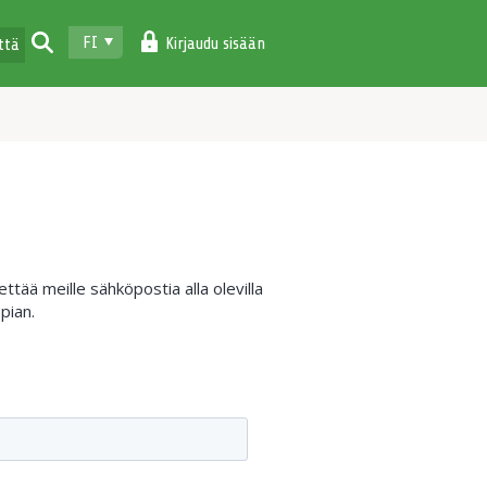
FI
Kirjaudu sisään
ttä
tää meille sähköpostia alla olevilla
pian.