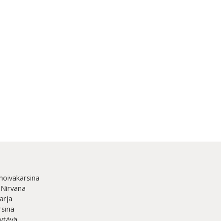
hoivakarsina
 Nirvana
arja
rsina
ytävä