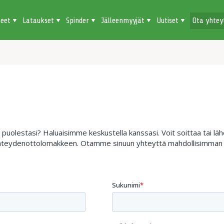
teet
Lataukset
Spinder
Jälleenmyyjät
Uutiset
Ota yhtey
uolestasi? Haluaisimme keskustella kanssasi. Voit soittaa tai lähet
 yhteydenottolomakkeen. Otamme sinuun yhteyttä mahdollisimman 