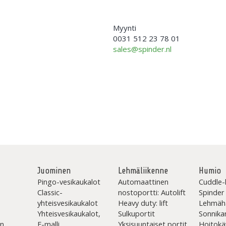
Myynti
0031 512 23 78 01
sales@spinder.nl
Juominen
Lehmäliikenne
Humio
Pingo-vesikaukalot
Automaattinen
Cuddle-
Classic-
nostoportti: Autolift
Spinder
yhteisvesikaukalot
Heavy duty: lift
Lehmäh
Yhteisvesikaukalot,
Sulkuportit
Sonnika
en
F-malli
Yksisuuntaiset portit
Hoitokä