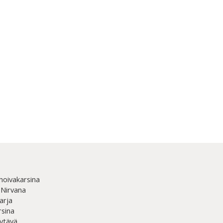
hoivakarsina
 Nirvana
arja
rsina
ytävä