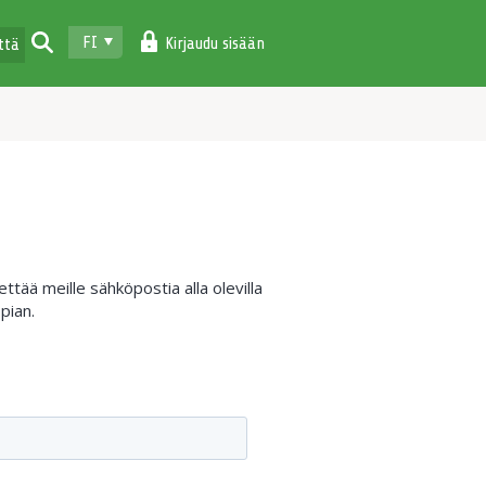
FI
Kirjaudu sisään
ttä
tää meille sähköpostia alla olevilla
pian.