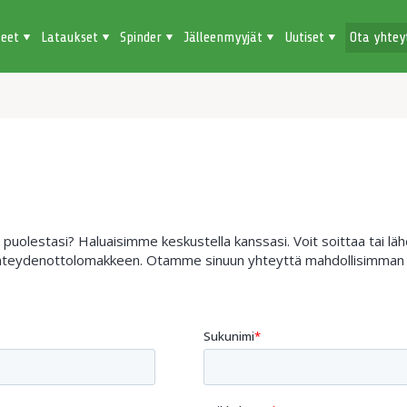
teet
Lataukset
Spinder
Jälleenmyyjät
Uutiset
Ota yhtey
uolestasi? Haluaisimme keskustella kanssasi. Voit soittaa tai lähet
 yhteydenottolomakkeen. Otamme sinuun yhteyttä mahdollisimman 