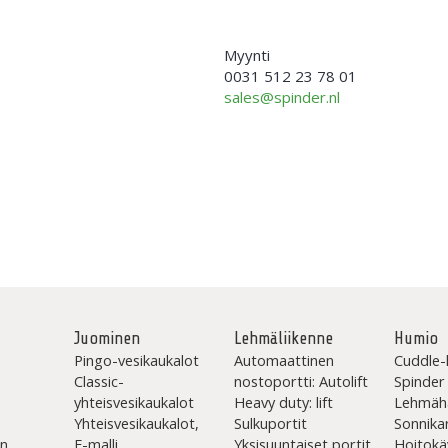
Myynti
0031 512 23 78 01
sales@spinder.nl
Juominen
Lehmäliikenne
Humio
Pingo-vesikaukalot
Automaattinen
Cuddle-
Classic-
nostoportti: Autolift
Spinder
yhteisvesikaukalot
Heavy duty: lift
Lehmäh
Yhteisvesikaukalot,
Sulkuportit
Sonnika
en
F-malli
Yksisuuntaiset portit
Hoitokä