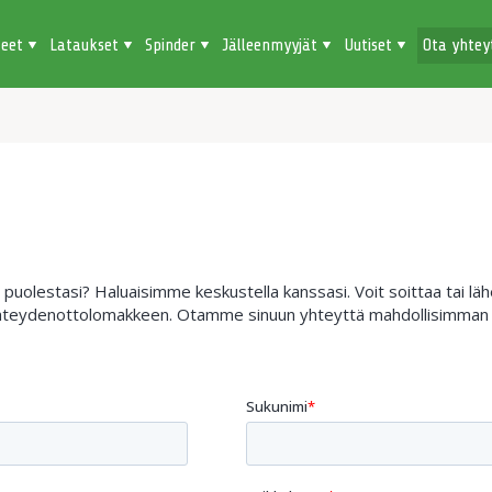
teet
Lataukset
Spinder
Jälleenmyyjät
Uutiset
Ota yhtey
uolestasi? Haluaisimme keskustella kanssasi. Voit soittaa tai lähet
 yhteydenottolomakkeen. Otamme sinuun yhteyttä mahdollisimman 