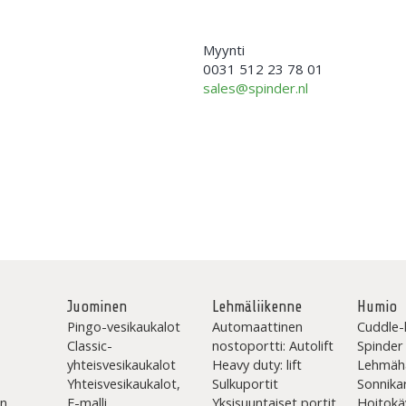
Myynti
0031 512 23 78 01
sales@spinder.nl
Juominen
Lehmäliikenne
Humio
Pingo-vesikaukalot
Automaattinen
Cuddle-
Classic-
nostoportti: Autolift
Spinder
yhteisvesikaukalot
Heavy duty: lift
Lehmäh
Yhteisvesikaukalot,
Sulkuportit
Sonnika
en
F-malli
Yksisuuntaiset portit
Hoitokä