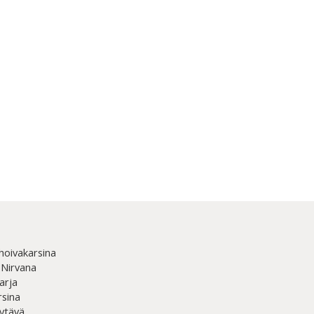
hoivakarsina
 Nirvana
arja
rsina
ytävä