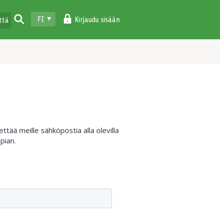
FI
Kirjaudu sisään
ttä
tää meille sähköpostia alla olevilla
pian.