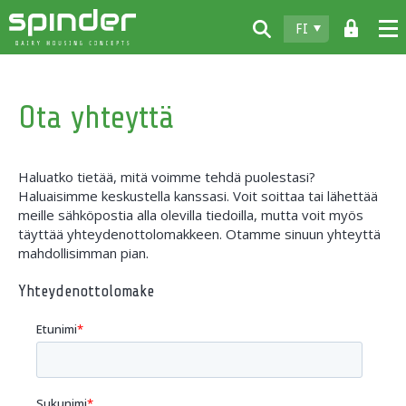
FI
Home
Ota yhteyttä
Tuotteet
Lataukset
Haluatko tietää, mitä voimme tehdä puolestasi?
Spinder
Haluaisimme keskustella kanssasi. Voit soittaa tai lähettää
meille sähköpostia alla olevilla tiedoilla, mutta voit myös
Jälleenmyyjät
täyttää yhteydenottolomakkeen. Otamme sinuun yhteyttä
mahdollisimman pian.
Uutiset
Yhteydenottolomake
Ota yhteyttä