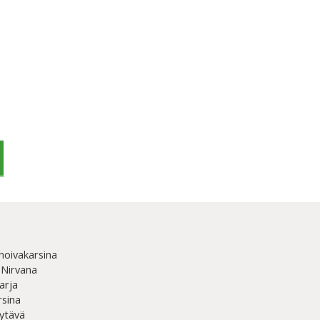
hoivakarsina
 Nirvana
arja
rsina
ytävä