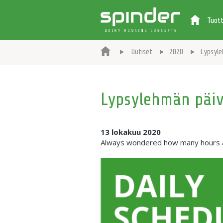
Tuot
Uutiset
2020
Lypsyle
Lypsylehmän päiv
13 lokakuu 2020
Always wondered how many hours a c