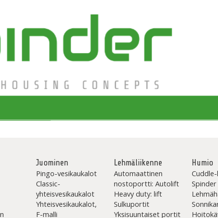
Juominen
Lehmäliikenne
Humio
Pingo-vesikaukalot
Automaattinen
Cuddle-
Classic-
nostoportti: Autolift
Spinder
yhteisvesikaukalot
Heavy duty: lift
Lehmäh
Yhteisvesikaukalot,
Sulkuportit
Sonnika
en
F-malli
Yksisuuntaiset portit
Hoitokä