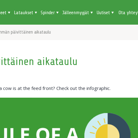
teet
Lataukset
Spinder
Jälleenmyyjät
Uutiset
Ota yhtey
hmän päivittäinen aikataulu
ittäinen aikataulu
ow is at the feed front? Check out the infographic.