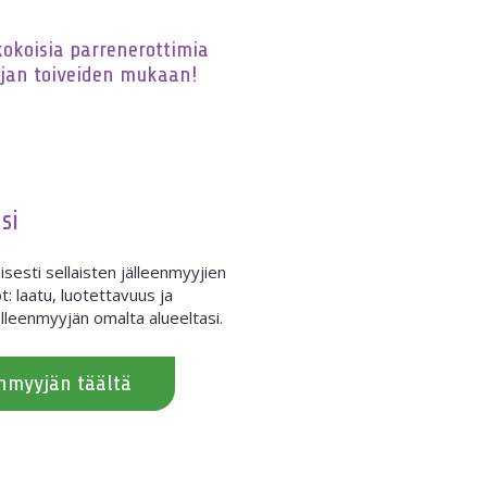
 kokoisia parrenerottimia
jan toiveiden mukaan!
si
sesti sellaisten jälleenmyyjien
t: laatu, luotettavuus ja
lleenmyyjän omalta alueeltasi.
enmyyjän täältä