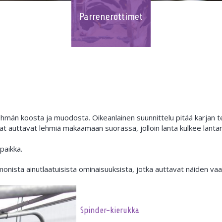
Parrenerottimet
lehmän koosta ja muodosta. Oikeanlainen suunnittelu pitää karjan 
t auttavat lehmiä makaamaan suorassa, jolloin lanta kulkee lantare
paikka.
monista ainutlaatuisista ominaisuuksista, jotka auttavat näiden v
Spinder-kierukka