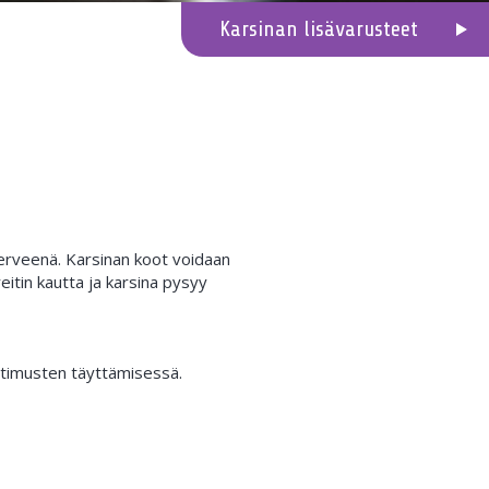
Karsinan lisävarusteet
terveenä. Karsinan koot voidaan
itin kautta ja karsina pysyy
aatimusten täyttämisessä.