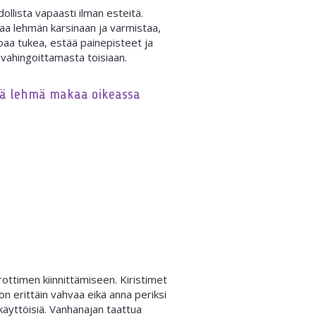
llista vapaasti ilman esteitä.
aa lehmän karsinaan ja varmistaa,
oaa tukea, estää painepisteet ja
 vahingoittamasta toisiaan.
tä lehmä makaa oikeassa
ottimen kiinnittämiseen. Kiristimet
n erittäin vahvaa eikä anna periksi
käyttöisiä. Vanhanajan taattua