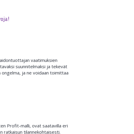
oja!
 maidontuottajan vaatimuksien
tavaksi suunnitelmaksi ja tekevät
a ongelma, ja ne voidaan toimittaa
n Profit-malli, ovat saatavilla eri
n ratkaisun tilannekohtaisesti.