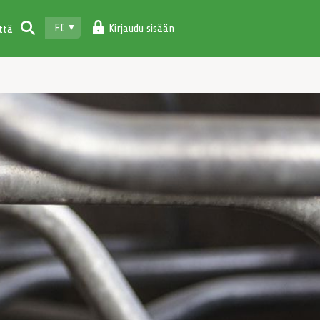
FI
Kirjaudu sisään
ttä