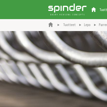
Tuot
Tuotteet
Lepo
Parre