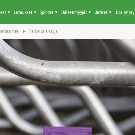
teet
Lataukset
Spinder
Jälleenmyyjät
Uutiset
Ota yhtey
nerottimet
Tärkeitä tietoja