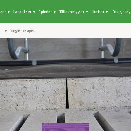
teet
Lataukset
Spinder
Jälleenmyyjät
Uutiset
Ota yhtey
t
Single-vesipeti