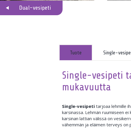
Dual-vesipeti
Tuote
Single-vesipe
Single-vesipeti t
mukavuutta
Single-vesipeti
tarjoaa lehmille 
karsinassa. Lehmän ruumiiseen ei k
karsinan lattian välissä on vesike
vähemmän ja eläimen terveys on p