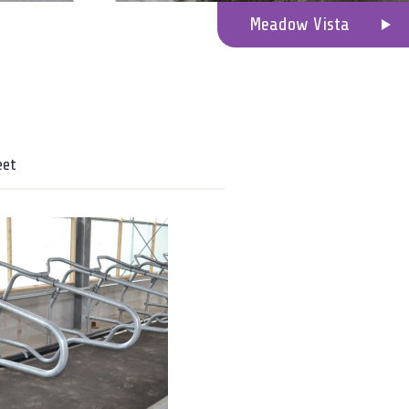
Meadow Vista
eet