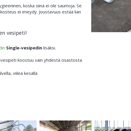
ygieeninen, koska siinä ei ole saumoja. Se
kosteus ei imeydy. Joustavuus estää lian
en vesipeti!
din
Single-vesipedin
lisäksi.
-vesipeti koostuu vain yhdestä osastosta.
vella, viileä kesällä