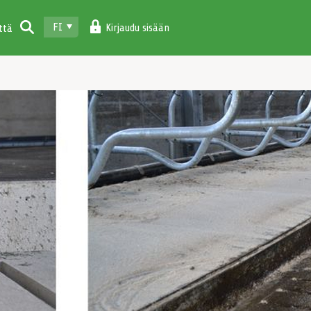
FI
Kirjaudu sisään
ttä