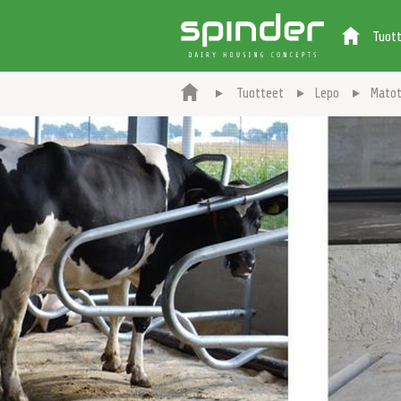
Tuot
Tuotteet
Lepo
Mato