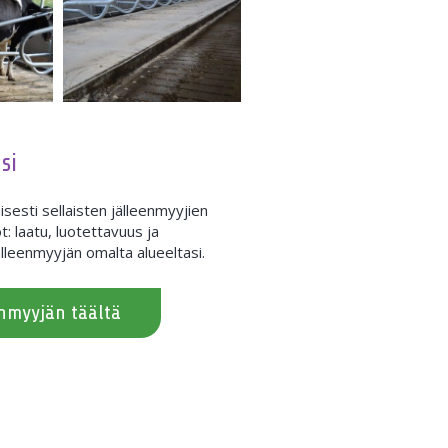
si
sesti sellaisten jälleenmyyjien
t: laatu, luotettavuus ja
lleenmyyjän omalta alueeltasi.
enmyyjän täältä