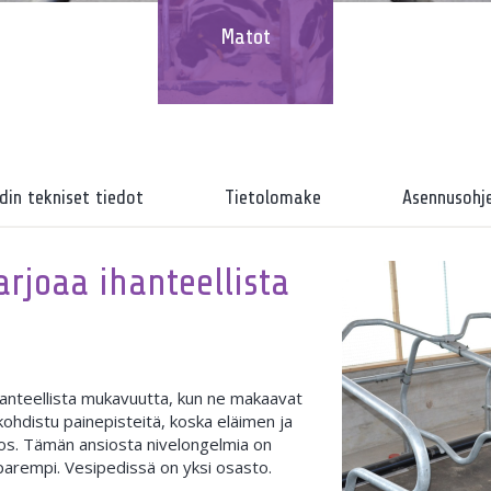
Matot
din tekniset tiedot
Tietolomake
Asennusohj
arjoaa ihanteellista
ihanteellista mukavuutta, kun ne makaavat
ohdistu painepisteitä, koska eläimen ja
rros. Tämän ansiosta nivelongelmia on
arempi. Vesipedissä on yksi osasto.