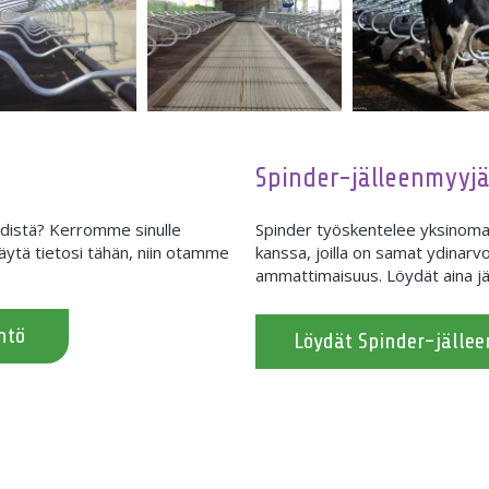
Spinder-jälleenmyyjä
edistä? Kerromme sinulle
Spinder työskentelee yksinomai
ytä tietosi tähän, niin otamme
kanssa, joilla on samat ydinarvo
ammattimaisuus. Löydät aina jä
ntö
Löydät Spinder-jälle