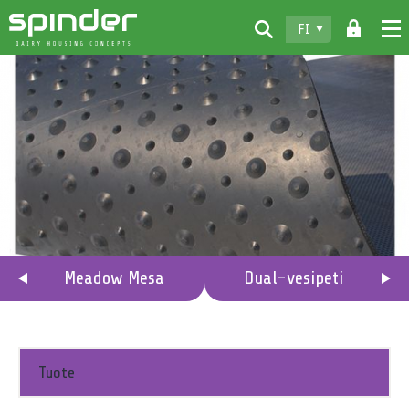
FI
Home
Tuotteet
Lataukset
Spinder
Jälleenmyyjät
Uutiset
Meadow Mesa
Dual-vesipeti
Ota yhteyttä
Tuote