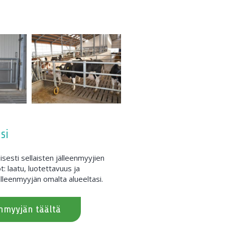
si
sesti sellaisten jälleenmyyjien
t: laatu, luotettavuus ja
lleenmyyjän omalta alueeltasi.
enmyyjän täältä