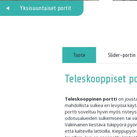
Yksisuuntaiset portit
Tuote
Slider-portin
Teleskooppiset por
Teleskooppinen portti
on jousta
mahdollista sulkea eri levyisiä käy
portti soveltuu hyvin myös ristey
odotusalueiden sulkemiseen tai välies
Valinnainen kestävä tukipyörä pyörii
että kaltevilla lattioilla. Kieppupyö