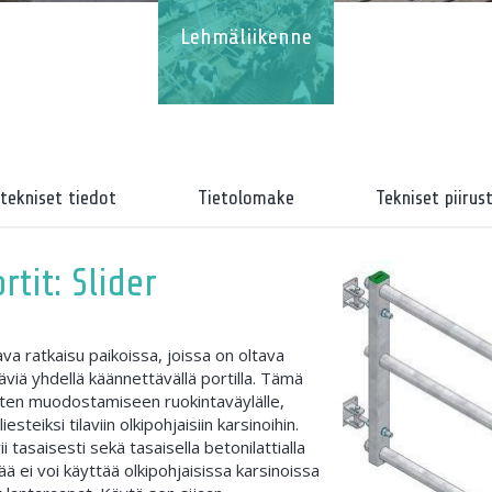
Lehmäliikenne
 tekniset tiedot
Tietolomake
Tekniset piirus
tit: Slider
va ratkaisu paikoissa, joissa on oltava
täviä yhdellä käännettävällä portilla. Tämä
sten muodostamiseen ruokintaväylälle,
teiksi tilaviin olkipohjaisiin karsinoihin.
 tasaisesti sekä tasaisella betonilattialla
rää ei voi käyttää olkipohjaisissa karsinoissa