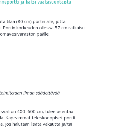
nneportti ja kaksi vaakasuuntaista
ta tilaa (80 cm) portin alle, jotta
. Portin korkeuden ollessa 57 cm ratkaisu
omavesivaraston päälle.
t toimitetaan ilman säädettävää
ysväli on 400–600 cm, tulee asentaa
alla. Kapeammat teleskooppiset portit
a, jos halutaan lisätä vakautta ja/tai