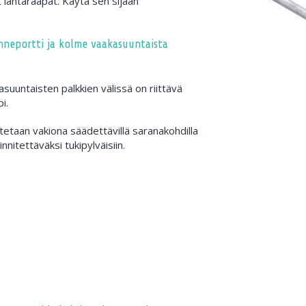
ät lantaraapat. Käytä sen sijaan
nneportti ja kolme vaakasuuntaista
suuntaisten palkkien välissä on riittävä
i.
tetaan vakiona säädettävillä saranakohdilla
iinnitettäväksi tukipylväisiin.