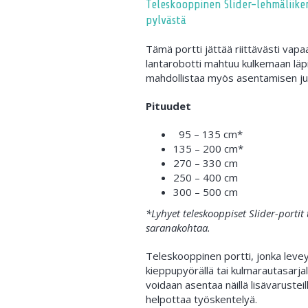
Teleskooppinen Slider-lehmäliike
pylvästä
Tämä portti jättää riittävästi vapaa
lantarobotti mahtuu kulkemaan läpi
mahdollistaa myös asentamisen ju
Pituudet
95 – 135 cm*
135 – 200 cm*
270 – 330 cm
250 – 400 cm
300 – 500 cm
*Lyhyet teleskooppiset Slider-porti
saranakohtaa.
Teleskooppinen portti, jonka leve
kieppupyörällä tai kulmarautasarj
voidaan asentaa näillä lisävarusteill
helpottaa työskentelyä.