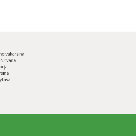
hoivakarsina
 Nirvana
arja
rsina
ytävä