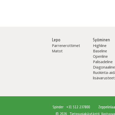
Lepo
Syöminen
Parrenerottimet
Highline
Matot
Baseline
Openline
Palisadeline
Diagonaalin
Ruokinta-aid
lisävarusteet
Spinder
+31 512 237800
Zeppelinla
Tietosuojakäytäntö
Vastuuva
© 2026