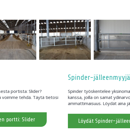
Spinder-jälleenmyyjä
esta portista: Slider?
Spinder työskentelee yksinomai
 voimme tehdä. Täytä tietosi
kanssa, joilla on samat ydinarvo
ammattimaisuus. Löydät aina jä
n portti: Slider
Löydät Spinder-jälle