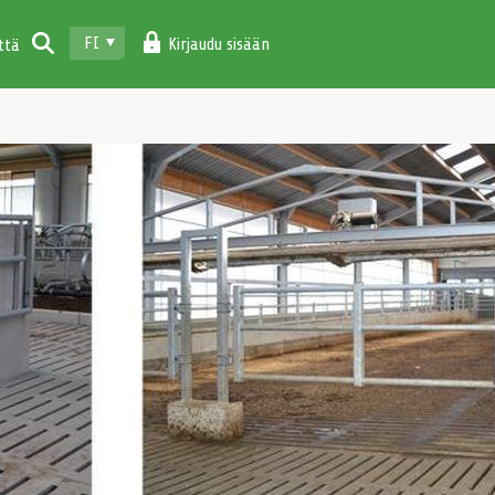
FI
Kirjaudu sisään
ttä