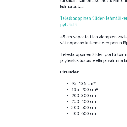
tai silloin, kun on asennettu kiinte
kulmarautaa.
Teleskooppinen Slider-lehmäliike
pylvästä
45 cm vapaata tilaa alempien vaaka
väli nopeaan kulkemiseen portin läp
Teleskooppinen Slider-portti toimi
ja yleislukituspisteellä ja valmiina k
Pituudet
95–135 cm*
135–200 cm*
200–300 cm
250–400 cm
300–500 cm
400–600 cm