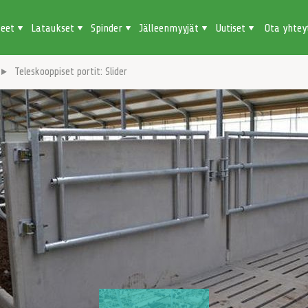
teet
Lataukset
Spinder
Jälleenmyyjät
Uutiset
Ota yhtey
Teleskooppiset portit: Slider