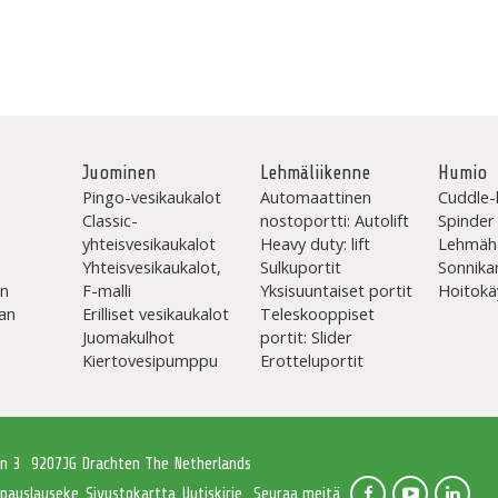
Juominen
Lehmäliikenne
Humio
Pingo-vesikaukalot
Automaattinen
Cuddle-
Classic-
nostoportti: Autolift
Spinder
yhteisvesikaukalot
Heavy duty: lift
Lehmäh
Yhteisvesikaukalot,
Sulkuportit
Sonnika
en
F-malli
Yksisuuntaiset portit
Hoitokä
an
Erilliset vesikaukalot
Teleskooppiset
Juomakulhot
portit: Slider
Kiertovesipumppu
Erotteluportit
an 3
9207JG Drachten The Netherlands
pauslauseke
Sivustokartta
Uutiskirje
Seuraa meitä