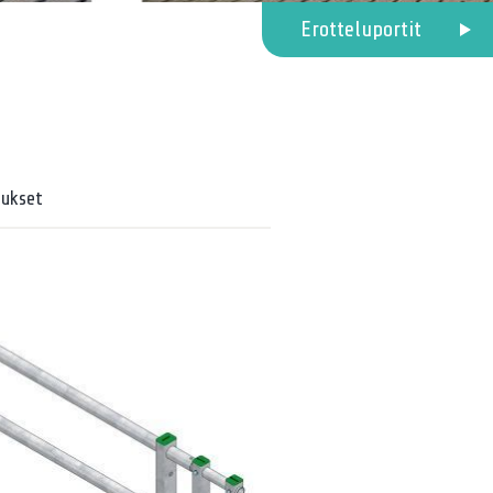
Erotteluportit
tukset