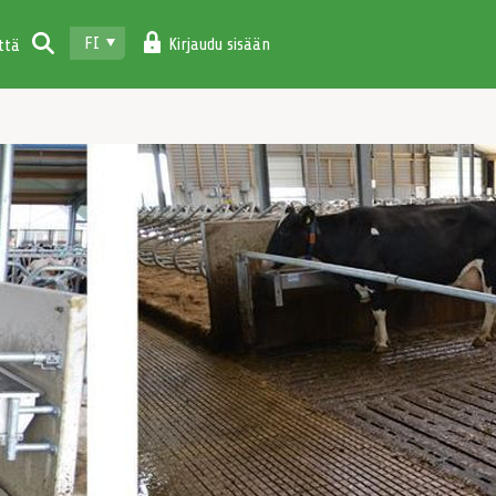
FI
Kirjaudu sisään
ttä