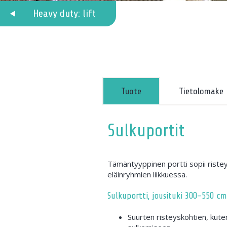
Heavy duty: lift
Tuote
Tietolomake
Sulkuportit
Tämäntyyppinen portti sopii rist
eläinryhmien liikkuessa.
Sulkuportti, jousituki 300–550 cm
Suurten risteyskohtien, kute