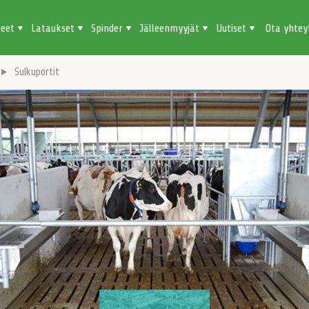
teet
Lataukset
Spinder
Jälleenmyyjät
Uutiset
Ota yhtey
Sulkuportit