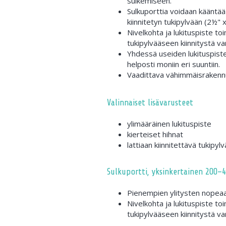
sulkemiseen.
Sulkuporttia voidaan kääntää
kiinnitetyn tukipylvään (2½" 
Nivelkohta ja lukituspiste t
tukipylvääseen kiinnitystä va
Yhdessä useiden lukituspist
helposti moniin eri suuntiin.
Vaadittava vähimmäisrakenn
Valinnaiset lisävarusteet
ylimääräinen lukituspiste
kierteiset hihnat
lattiaan kiinnitettävä tukipyl
Sulkuportti, yksinkertainen 200–
Pienempien ylitysten nopea
Nivelkohta ja lukituspiste t
tukipylvääseen kiinnitystä va