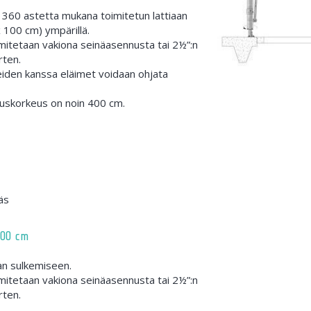
 360 astetta mukana toimitetun lattiaan
x 100 cm) ympärillä.
oimitetaan vakiona seinäasennusta tai 2½”:n
rten.
eiden kanssa eläimet voidaan ohjata
uskorkeus on noin 400 cm.
väs
400 cm
an sulkemiseen.
oimitetaan vakiona seinäasennusta tai 2½”:n
rten.