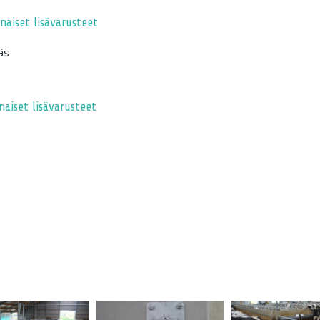
nnaiset lisävarusteet
väs
nnaiset lisävarusteet