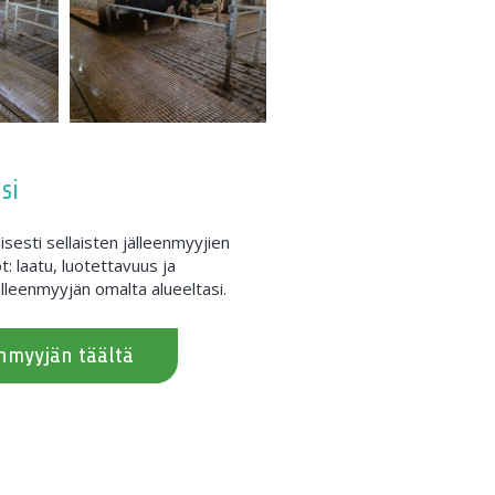
si
sesti sellaisten jälleenmyyjien
t: laatu, luotettavuus ja
lleenmyyjän omalta alueeltasi.
enmyyjän täältä