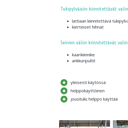
Tukipylväisiin kiinnitettävät vali
lattiaan kiinnitettävä tukipyl
kierteiset hihnat
Seinien väliin kiinnitettävät vali
kaarikiinnike
ankkuripultit
yleisesti käytössä
helppokäyttöinen
jousituki; helppo käyttää