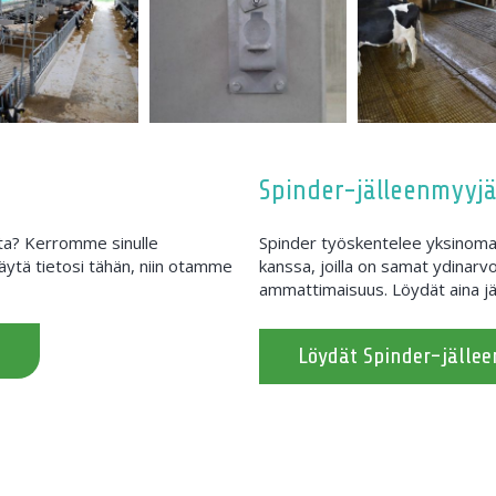
Spinder-jälleenmyyjä
sta? Kerromme sinulle
Spinder työskentelee yksinomai
ytä tietosi tähän, niin otamme
kanssa, joilla on samat ydinarvo
ammattimaisuus. Löydät aina jä
Löydät Spinder-jälle