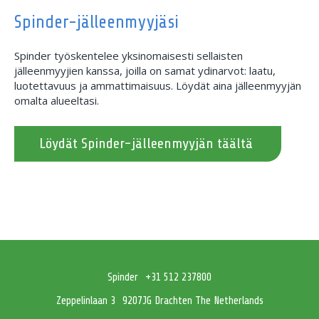
Spinder-jälleenmyyjäsi
Spinder työskentelee yksinomaisesti sellaisten
jälleenmyyjien kanssa, joilla on samat ydinarvot: laatu,
luotettavuus ja ammattimaisuus. Löydät aina jälleenmyyjän
omalta alueeltasi.
Löydät Spinder-jälleenmyyjän täältä
Spinder
+31 512 237800
Zeppelinlaan 3
9207JG Drachten The Netherlands