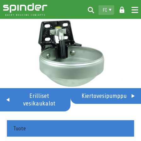
FI
Home
Tuotteet
Lataukset
Spinder
Jälleenmyyjät
Uutiset
Erilliset
Kiertovesipumppu
vesikaukalot
Ota yhteyttä
Tuote