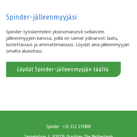
Spinder-jälleenmyyjäsi
Spinder työskentelee yksinomaisesti sellaisten
jälleenmyyjien kanssa, joilla on samat ydinarvot: laatu,
luotettavuus ja ammattimaisuus. Löydät aina jälleenmyyjän
omalta alueeltasi.
Löydät Spinder-jälleenmyyjän täältä
Spinder
+31 512 237800
Zeppelinlaan 3
9207JG Drachten The Netherlands