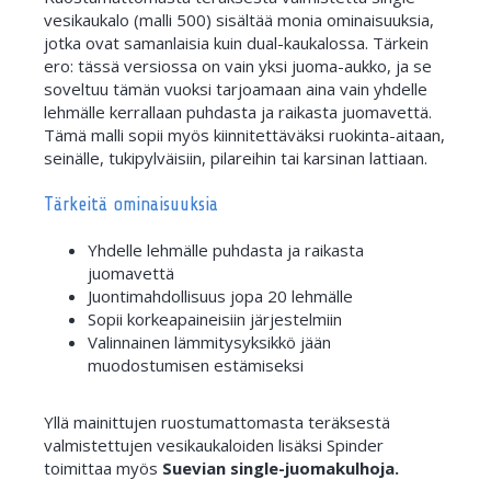
vesikaukalo (malli 500) sisältää monia ominaisuuksia,
jotka ovat samanlaisia kuin dual-kaukalossa. Tärkein
ero: tässä versiossa on vain yksi juoma-aukko, ja se
soveltuu tämän vuoksi tarjoamaan aina vain yhdelle
lehmälle kerrallaan puhdasta ja raikasta juomavettä.
Tämä malli sopii myös kiinnitettäväksi ruokinta-aitaan,
seinälle, tukipylväisiin, pilareihin tai karsinan lattiaan.
Tärkeitä ominaisuuksia
Yhdelle lehmälle puhdasta ja raikasta
juomavettä
Juontimahdollisuus jopa 20 lehmälle
Sopii korkeapaineisiin järjestelmiin
Valinnainen lämmitysyksikkö jään
muodostumisen estämiseksi
Yllä mainittujen ruostumattomasta teräksestä
valmistettujen vesikaukaloiden lisäksi Spinder
toimittaa myös
Suevian single-juomakulhoja.