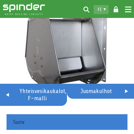
FI
Home
Tuotteet
Lataukset
Spinder
Jälleenmyyjät
Uutiset
Yhteisvesikaukalot,
Juomakulhot
F-malli
Ota yhteyttä
Tuote