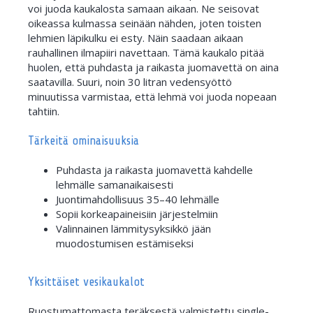
voi juoda kaukalosta samaan aikaan. Ne seisovat
oikeassa kulmassa seinään nähden, joten toisten
lehmien läpikulku ei esty. Näin saadaan aikaan
rauhallinen ilmapiiri navettaan. Tämä kaukalo pitää
huolen, että puhdasta ja raikasta juomavettä on aina
saatavilla. Suuri, noin 30 litran vedensyöttö
minuutissa varmistaa, että lehmä voi juoda nopeaan
tahtiin.
Tärkeitä ominaisuuksia
Puhdasta ja raikasta juomavettä kahdelle
lehmälle samanaikaisesti
Juontimahdollisuus 35–40 lehmälle
Sopii korkeapaineisiin järjestelmiin
Valinnainen lämmitysyksikkö jään
muodostumisen estämiseksi
Yksittäiset vesikaukalot
Ruostumattomasta teräksestä valmistettu single-