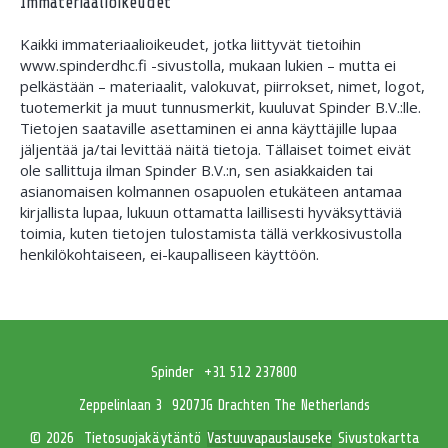
Immateriaalioikeudet
Kaikki immateriaalioikeudet, jotka liittyvät tietoihin
www.spinderdhc.fi -sivustolla, mukaan lukien – mutta ei
pelkästään – materiaalit, valokuvat, piirrokset, nimet, logot,
tuotemerkit ja muut tunnusmerkit, kuuluvat Spinder B.V.:lle.
Tietojen saataville asettaminen ei anna käyttäjille lupaa
jäljentää ja/tai levittää näitä tietoja. Tällaiset toimet eivät
ole sallittuja ilman Spinder B.V.:n, sen asiakkaiden tai
asianomaisen kolmannen osapuolen etukäteen antamaa
kirjallista lupaa, lukuun ottamatta laillisesti hyväksyttäviä
toimia, kuten tietojen tulostamista tällä verkkosivustolla
henkilökohtaiseen, ei-kaupalliseen käyttöön.
Spinder
+31 512 237800
Zeppelinlaan 3
9207JG Drachten The Netherlands
Tietosuojakäytäntö
Vastuuvapauslauseke
Sivustokartta
© 2026