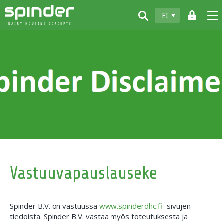
FI
Home
Tuotteet
Lataukset
Spinder
Jälleenmyyjät
Uutiset
Ota yhteyttä
Vastuuvapauslauseke
Spinder B.V. on vastuussa
www.spinderdhc.fi
-sivujen
tiedoista. Spinder B.V. vastaa myös toteutuksesta ja