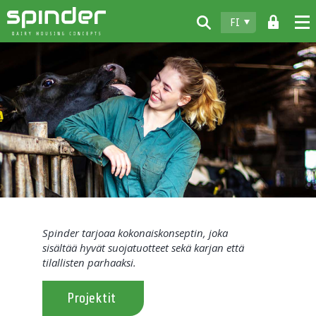
FI
Home
Tuotteet
Lataukset
Spinder
Jälleenmyyjät
Uutiset
Spinder tarjoaa kokonaiskonseptin, joka
Ota yhteyttä
sisältää hyvät suojatuotteet sekä karjan että
tilallisten parhaaksi.
Projektit