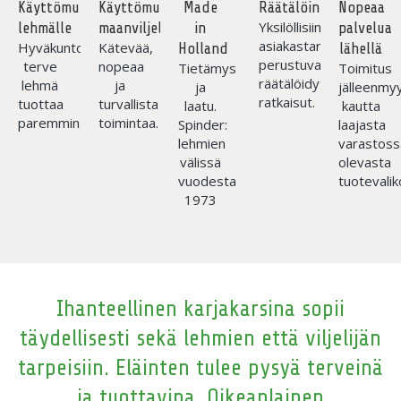
Käyttömukavuutta
Käyttömukavuutta
Made
Räätälöinti
Nopeaa
Yksilöllisiin
lehmälle
maanviljelijälle
in
palvelua
asiakastarpeisiin
Hyväkuntoinen
Kätevää,
Holland
lähellä
perustuvat
terve
nopeaa
Tietämys
Toimitus
räätälöidyt
lehmä
ja
ja
jälleenmyy
ratkaisut.
tuottaa
turvallista
laatu.
kautta
paremmin.
toimintaa.
Spinder:
laajasta
lehmien
varastoss
välissä
olevasta
vuodesta
tuotevalik
1973
Ihanteellinen karjakarsina sopii
täydellisesti sekä lehmien että viljelijän
tarpeisiin. Eläinten tulee pysyä terveinä
ja tuottavina. Oikeanlainen