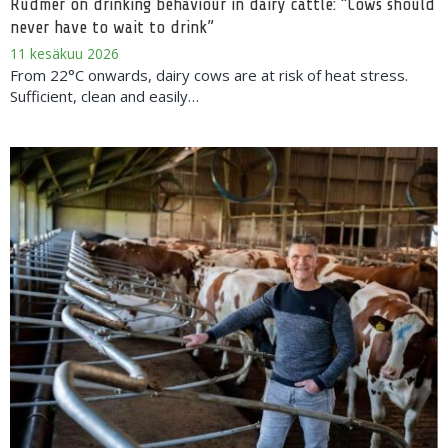
Rudmer on drinking behaviour in dairy cattle: “Cows should
never have to wait to drink”
11 kesäkuu 2026
From 22°C onwards, dairy cows are at risk of heat stress.
Sufficient, clean and easily…