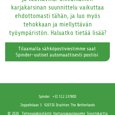
karjakarsinan suunnittelu vaikuttaa
ehdottomasti tähän, ja luo myös
tehokkaan ja miellyttävän
työympäristön. Haluatko tietää lisää?
Tilaamalla sähköpostiviestimme saat
Spinder-uutiset automaattisesti postiisi
Spinder
+31 512 237800
Zeppelinlaan 3
9207JG Drachten The Netherlands
Tietosuojakäytäntö
Vastuuvapauslauseke
Sivustokartta
© 2026