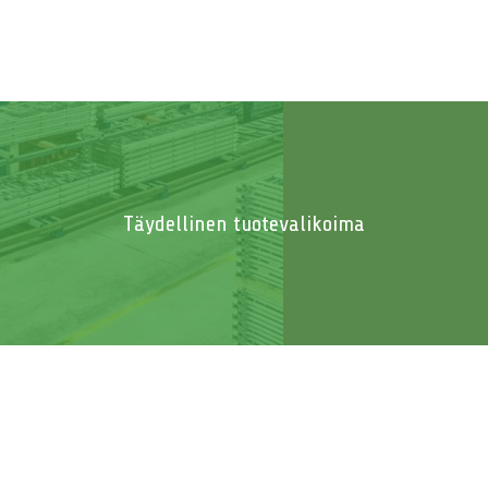
Täydellinen tuotevalikoima
Lehmäliikenne
Syöminen
Juominen
Huomio