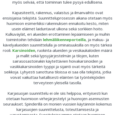
myös selvää, että toiminnan tulee pysyä edullisena.
Kapasiteetti, rakennus, valaistus ja ilmanvaihto ovat
ensisijaisia tekijöitä. Suunnitteluprosessin aikana otetaan myös
huomioon esimerkiksi rakennuksen ennakoitu kesto, miten
usein eläimet laiduntavat ulkona sekä sorkkien hoito.
Kulkuväylät, eri alueiden erottaminen lepäämiseen ja muihin
toimintoihin tehdään
lehmäliikenneporteilla
, ja makuu- ja
kävelyalueiden suunnittelulla ja ominaisuuksilla on myös tärkeä
rooli.
Karsinoiden
, ruokinta-alueiden ja vesikaukaloiden määrä
ja mallit sekä lypsyjärjestelmän ja tilojen, kuten
sairasosastoinakin käytettävien hoivakarsinoiden ja
vasikkakarsinoiden tyyppi ja sijainti ovat myös tärkeitä
seikkoja. Lyhyesti sanottuna tiloissa ei saa olla tekijöitä, jotka
voivat vaikuttaa haitallisesti eläinten tai työntekijöiden
terveyteen yleisellä tasolla.
Karjasuojan suunnittelu ei ole siis helppoa, erityisesti kun
otetaan huomioon virhejärjestelyt ja huonojen asennusten
seuraukset. Spinderillä on monien vuosien käytännön kokemus
karjasuojien suunnittelusta, toteuttamisesta ja
varustamisesta. Suosituksissamme otetaan huomioon