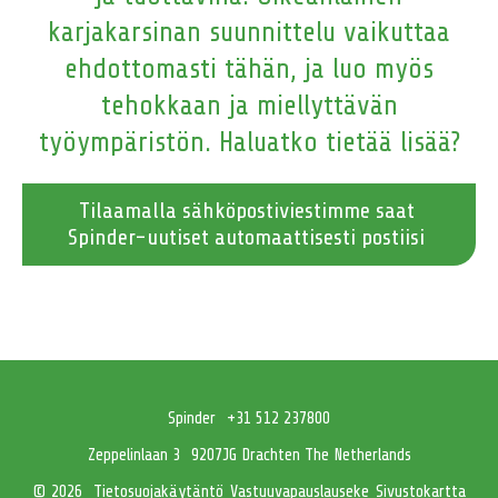
karjakarsinan suunnittelu vaikuttaa
ehdottomasti tähän, ja luo myös
tehokkaan ja miellyttävän
työympäristön. Haluatko tietää lisää?
Tilaamalla sähköpostiviestimme saat
Spinder-uutiset automaattisesti postiisi
Spinder
+31 512 237800
Zeppelinlaan 3
9207JG Drachten The Netherlands
Tietosuojakäytäntö
Vastuuvapauslauseke
Sivustokartta
© 2026