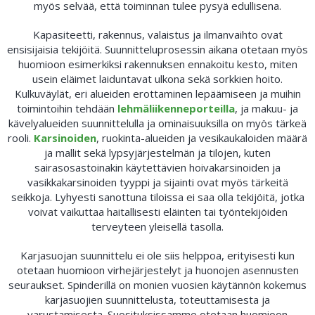
myös selvää, että toiminnan tulee pysyä edullisena.
Kapasiteetti, rakennus, valaistus ja ilmanvaihto ovat
ensisijaisia tekijöitä. Suunnitteluprosessin aikana otetaan myös
huomioon esimerkiksi rakennuksen ennakoitu kesto, miten
usein eläimet laiduntavat ulkona sekä sorkkien hoito.
Kulkuväylät, eri alueiden erottaminen lepäämiseen ja muihin
toimintoihin tehdään
lehmäliikenneporteilla
, ja makuu- ja
kävelyalueiden suunnittelulla ja ominaisuuksilla on myös tärkeä
rooli.
Karsinoiden
, ruokinta-alueiden ja vesikaukaloiden määrä
ja mallit sekä lypsyjärjestelmän ja tilojen, kuten
sairasosastoinakin käytettävien hoivakarsinoiden ja
vasikkakarsinoiden tyyppi ja sijainti ovat myös tärkeitä
seikkoja. Lyhyesti sanottuna tiloissa ei saa olla tekijöitä, jotka
voivat vaikuttaa haitallisesti eläinten tai työntekijöiden
terveyteen yleisellä tasolla.
Karjasuojan suunnittelu ei ole siis helppoa, erityisesti kun
otetaan huomioon virhejärjestelyt ja huonojen asennusten
seuraukset. Spinderillä on monien vuosien käytännön kokemus
karjasuojien suunnittelusta, toteuttamisesta ja
varustamisesta. Suosituksissamme otetaan huomioon