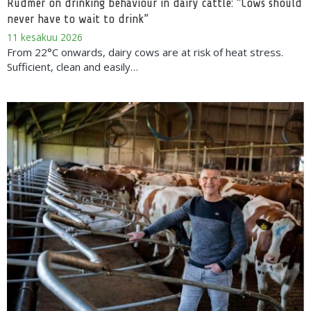
Rudmer on drinking behaviour in dairy cattle: “Cows should
never have to wait to drink”
11 kesäkuu 2026
From 22°C onwards, dairy cows are at risk of heat stress.
Sufficient, clean and easily…