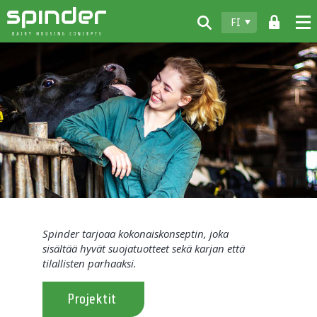
FI
Home
Tuotteet
Lataukset
Spinder
Jälleenmyyjät
Uutiset
Spinder tarjoaa kokonaiskonseptin, joka
Ota yhteyttä
sisältää hyvät suojatuotteet sekä karjan että
tilallisten parhaaksi.
Projektit