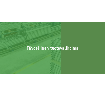
Täydellinen tuotevalikoima
Lehmäliikenne
Syöminen
Juominen
Huomio