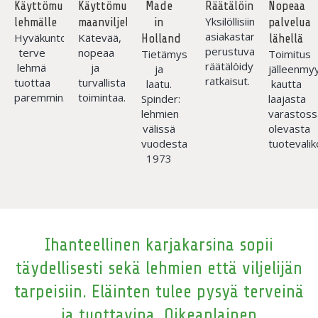
Käyttömukavuutta
Käyttömukavuutta
Made
Räätälöinti
Nopeaa
Yksilöllisiin
lehmälle
maanviljelijälle
in
palvelua
asiakastarpeisiin
Hyväkuntoinen
Kätevää,
Holland
lähellä
perustuvat
terve
nopeaa
Tietämys
Toimitus
räätälöidyt
lehmä
ja
ja
jälleenmyy
ratkaisut.
tuottaa
turvallista
laatu.
kautta
paremmin.
toimintaa.
Spinder:
laajasta
lehmien
varastoss
välissä
olevasta
vuodesta
tuotevalik
1973
Ihanteellinen karjakarsina sopii
täydellisesti sekä lehmien että viljelijän
tarpeisiin. Eläinten tulee pysyä terveinä
ja tuottavina. Oikeanlainen